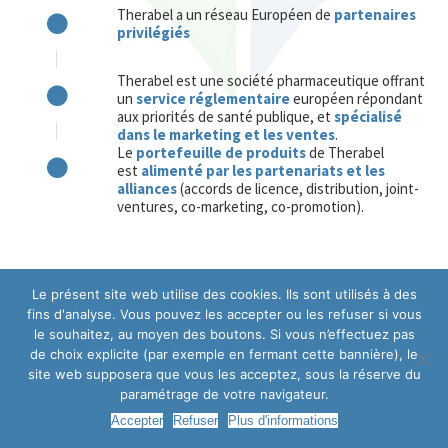
Therabel a un réseau Européen de
partenaires
privilégiés
Therabel est une société pharmaceutique offrant
un
service réglementaire
européen répondant
aux priorités de santé publique, et
spécialisé
dans le marketing et les ventes
.
Le
portefeuille de produits
de Therabel
est
alimenté par les partenariats et les
alliances
(accords de licence, distribution, joint-
ventures, co-marketing, co-promotion).
Le présent site web utilise des cookies. Ils sont utilisés à des
fins d'analyse. Vous pouvez les accepter ou les refuser si vous
le souhaitez, au moyen des boutons. Si vous n’effectuez pas
de choix explicite (par exemple en fermant cette bannière), le
Copyrigth © 2025 - THERABEL GROUP - Tous droits réservés INS/25/08-122
site web supposera que vous les acceptez, sous la réserve du
Bottom menu
paramétrage de votre navigateur.
Accepter
Refuser
Plus d'informations